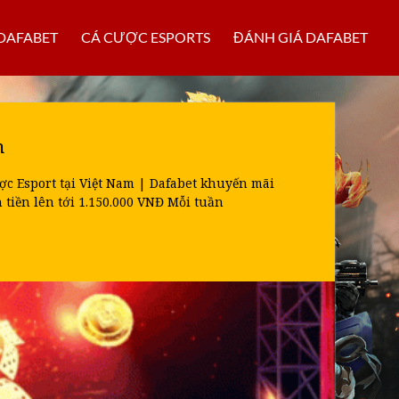
 DAFABET
CÁ CƯỢC ESPORTS
ĐÁNH GIÁ DAFABET
m
ược Esport tại Việt Nam | Dafabet khuyến mãi
tiền lên tới 1.150.000 VNĐ Mỗi tuần