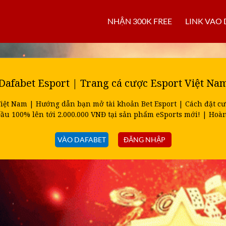
NHẬN 300K FREE
LINK VAO
Dafabet Esport | Trang cá cược Esport Việt Na
 Việt Nam | Hướng dẫn bạn mở tài khoản Bet Esport | Cách đặt c
 100% lên tới 2.000.000 VNĐ tại sản phẩm eSports mới! | Hoàn 
VÀO DAFABET
ĐĂNG NHẬP