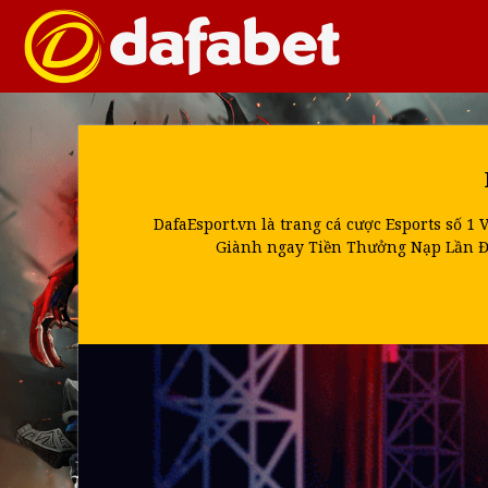
DafaEsport.vn là trang cá cược Esports số 1
Giành ngay Tiền Thưởng Nạp Lần Đầu