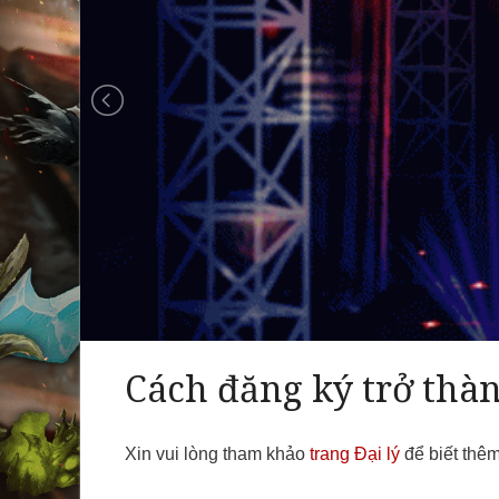
Cách đăng ký trở thàn
Xin vui lòng tham khảo
trang Đại lý
để biết thêm 